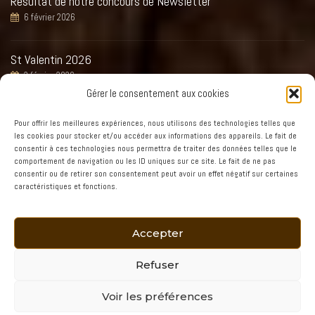
Résultat de notre concours de Newsletter
6 février 2026
St Valentin 2026
2 février 2026
Gérer le consentement aux cookies
Réveillon St Sylvestre 2025
Pour offrir les meilleures expériences, nous utilisons des technologies telles que
1 décembre 2025
les cookies pour stocker et/ou accéder aux informations des appareils. Le fait de
consentir à ces technologies nous permettra de traiter des données telles que le
comportement de navigation ou les ID uniques sur ce site. Le fait de ne pas
consentir ou de retirer son consentement peut avoir un effet négatif sur certaines
Bonne Fête Maman !!
caractéristiques et fonctions.
16 mai 2025
Accepter
Refuser
Voir les préférences
Copyright © 2022
Daddy Cool
. Tous droits réservés. Création :
Jus2Pom