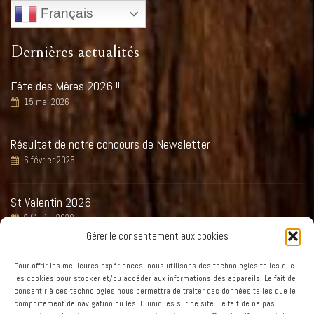
Français
Dernières actualités
Fête des Mères 2026 !!
15 mai 2026
Résultat de notre concours de Newsletter
6 février 2026
St Valentin 2026
2 février 2026
Gérer le consentement aux cookies
Réveillon St Sylvestre 2025
Pour offrir les meilleures expériences, nous utilisons des technologies telles que
1 décembre 2025
les cookies pour stocker et/ou accéder aux informations des appareils. Le fait de
consentir à ces technologies nous permettra de traiter des données telles que le
comportement de navigation ou les ID uniques sur ce site. Le fait de ne pas