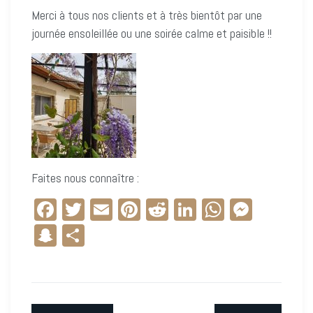
Merci à tous nos clients et à très bientôt par une
journée ensoleillée ou une soirée calme et paisible !!
Faites nous connaître :
Facebook
Twitter
Email
Pinterest
Reddit
LinkedIn
WhatsApp
Messe
Snapchat
Partager